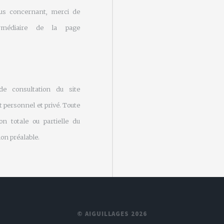
us concernant, merci de
rmédiaire de la page
 de consultation du site
 personnel et privé. Toute
on totale ou partielle du
on préalable.
© AIGUILLAGES 2026