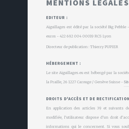
MENTIONS LÉGALES
EDITEUR :
Aiguillages est édité par la société Big Pebbl
euros - 422 692 004 00019 RCS Lyon
Directeur de publication : Thierry PUPIER
HÉBERGEMENT :
Le site Aiguillages.eu est hébergé par la soci
la Praille, 26 1227 Carouge / Genève Suisse -
Si
DROITS D'ACCÈS ET DE RECTIFICATION
En application des articles 39 et suivants de
modifiée, l’utilisateur dispose d’un droit d’ac
informations qui le concernent. Si vous souh