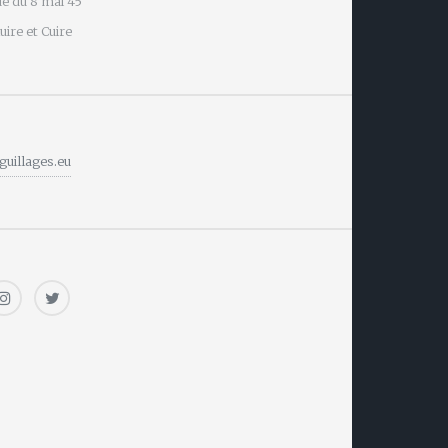
e du 8 mai 45
ire et Cuire
guillages.eu