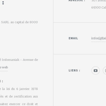
 :
ADRESSE :
507 avenu
69300 Calu
e - SARL au capital de 8000
EMAIL
infos[@]ai
été Infomaniak - Avenue de
te web
LIENS :
 :
 la loi du 6 janvier 1978
cès et de rectification aux
aitez exercer ce droit et