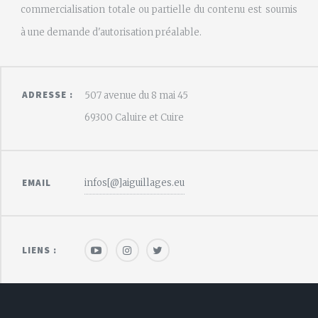
commercialisation totale ou partielle du contenu est soumis
à une demande d'autorisation préalable.
ADRESSE :
507 avenue du 8 mai 45
69300 Caluire et Cuire
infos[@]aiguillages.eu
EMAIL
LIENS :