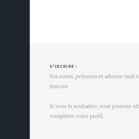
S'INCRIRE :
Vos noms, prénoms et adresse mail s
inscrire
Si vous le souhaitez, vous pourrez u
complèter votre profil.