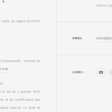
69300 Calu
e - SARL au capital de 8000
EMAIL
infos[@]ai
été Infomaniak - Avenue de
te web
LIENS :
 :
 la loi du 6 janvier 1978
cès et de rectification aux
aitez exercer ce droit et