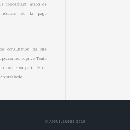
us concernant, merci de
rmédiaire de la page
 de consultation du site
 personnel et privé. Toute
on totale ou partielle du
on préalable.
© AIGUILLAGES 2026