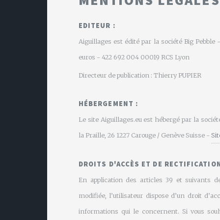
EDITEUR :
Aiguillages est édité par la société Big Pebbl
euros - 422 692 004 00019 RCS Lyon
Directeur de publication : Thierry PUPIER
HÉBERGEMENT :
Le site Aiguillages.eu est hébergé par la soci
la Praille, 26 1227 Carouge / Genève Suisse -
Si
DROITS D'ACCÈS ET DE RECTIFICATION
En application des articles 39 et suivants de
modifiée, l’utilisateur dispose d’un droit d’ac
informations qui le concernent. Si vous souh