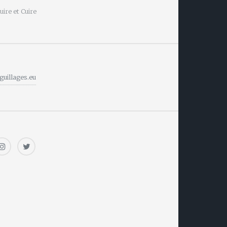
ire et Cuire
guillages.eu