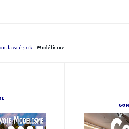
ns la catégorie :
Modélisme
ME
GON