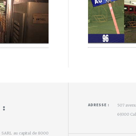
 :
ADRESSE :
507 avenu
69300 Calu
e - SARL au capital de 8000