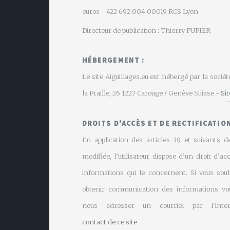
euros - 422 692 004 00019 RCS Lyon
Directeur de publication : Thierry PUPIER
HÉBERGEMENT :
Le site Aiguillages.eu est hébergé par la soci
la Praille, 26 1227 Carouge / Genève Suisse -
Si
DROITS D'ACCÈS ET DE RECTIFICATION
En application des articles 39 et suivants de
modifiée, l’utilisateur dispose d’un droit d’ac
informations qui le concernent. Si vous souh
obtenir communication des informations vo
nous adresser un courriel par l'inte
contact de ce site