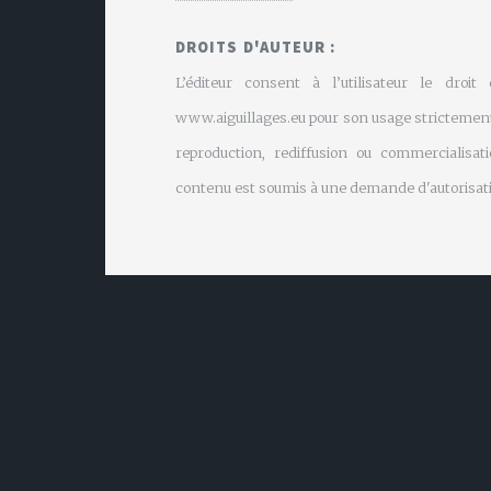
DROITS D'AUTEUR :
L’éditeur consent à l’utilisateur le droit
www.aiguillages.eu pour son usage strictement
reproduction, rediffusion ou commercialisati
contenu est soumis à une demande d'autorisati