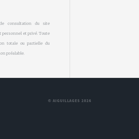
 de consultation du site
 personnel et privé. Toute
on totale ou partielle du
on préalable.
© AIGUILLAGES 2026