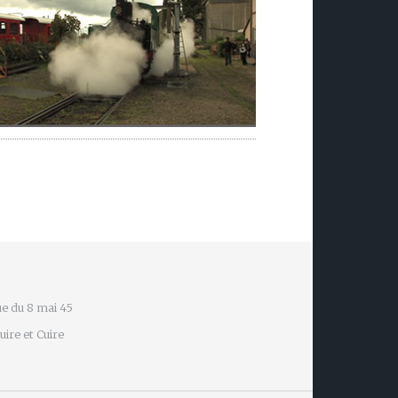
e du 8 mai 45
ire et Cuire