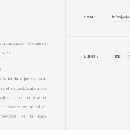
EMAIL
infos[@]ai
été Infomaniak - Avenue de
te web
LIENS :
 :
 la loi du 6 janvier 1978
cès et de rectification aux
aitez exercer ce droit et
us concernant, merci de
rmédiaire de la page