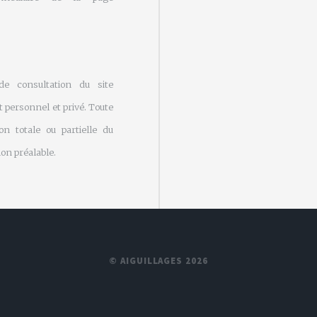
 de consultation du site
 personnel et privé. Toute
on totale ou partielle du
on préalable.
© AIGUILLAGES 2026