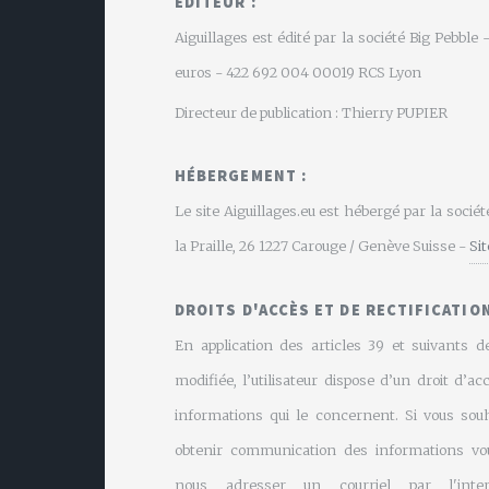
EDITEUR :
Aiguillages est édité par la société Big Pebbl
euros - 422 692 004 00019 RCS Lyon
Directeur de publication : Thierry PUPIER
HÉBERGEMENT :
Le site Aiguillages.eu est hébergé par la soci
la Praille, 26 1227 Carouge / Genève Suisse -
Si
DROITS D'ACCÈS ET DE RECTIFICATION
En application des articles 39 et suivants de
modifiée, l’utilisateur dispose d’un droit d’ac
informations qui le concernent. Si vous souh
obtenir communication des informations vo
nous adresser un courriel par l'inte