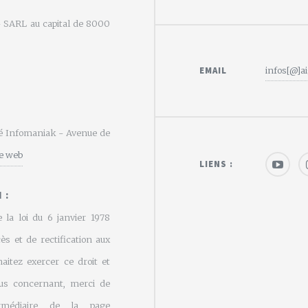
e - SARL au capital de 8000
EMAIL
infos[@]ai
été Infomaniak - Avenue de
te web
LIENS :
 :
 la loi du 6 janvier 1978
cès et de rectification aux
aitez exercer ce droit et
us concernant, merci de
rmédiaire de la page