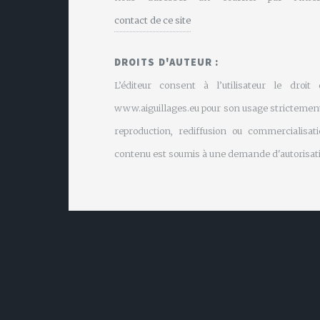
contact de ce site
DROITS D'AUTEUR :
L’éditeur consent à l’utilisateur le droit
www.aiguillages.eu pour son usage strictement
reproduction, rediffusion ou commercialisati
contenu est soumis à une demande d'autorisati