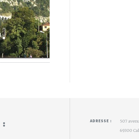
 :
ADRESSE :
507 avenu
69300 Calu