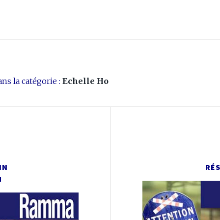
ns la catégorie :
Echelle Ho
HN
RÉ
M