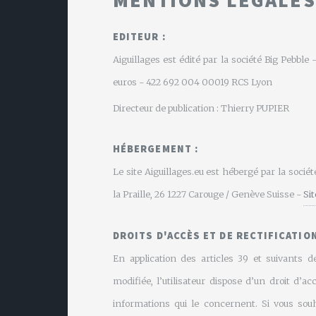
EDITEUR :
Aiguillages est édité par la société Big Pebbl
euros - 422 692 004 00019 RCS Lyon
Directeur de publication : Thierry PUPIER
HÉBERGEMENT :
Le site Aiguillages.eu est hébergé par la soci
la Praille, 26 1227 Carouge / Genève Suisse -
Si
DROITS D'ACCÈS ET DE RECTIFICATION
En application des articles 39 et suivants de
modifiée, l’utilisateur dispose d’un droit d’ac
informations qui le concernent. Si vous souh