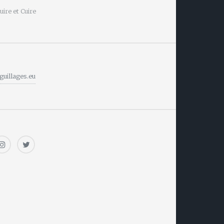
ire et Cuire
guillages.eu