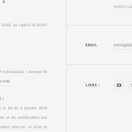
69300 Calu
e - SARL au capital de 8000
EMAIL
infos[@]ai
été Infomaniak - Avenue de
te web
LIENS :
 :
 la loi du 6 janvier 1978
cès et de rectification aux
aitez exercer ce droit et