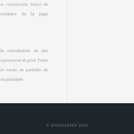
us concernant, merci de
rmédiaire de la page
 de consultation du site
 personnel et privé. Toute
on totale ou partielle du
on préalable.
© AIGUILLAGES 2026