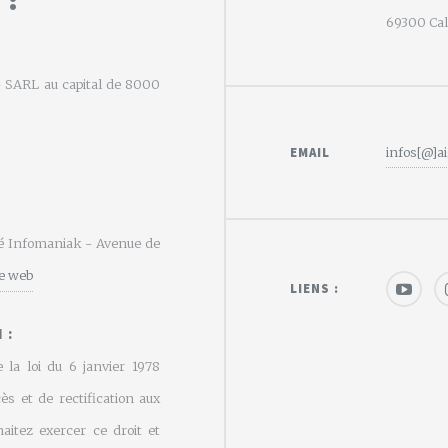
69300 Calu
e - SARL au capital de 8000
EMAIL
infos[@]ai
été Infomaniak - Avenue de
te web
LIENS :
 :
 la loi du 6 janvier 1978
cès et de rectification aux
aitez exercer ce droit et