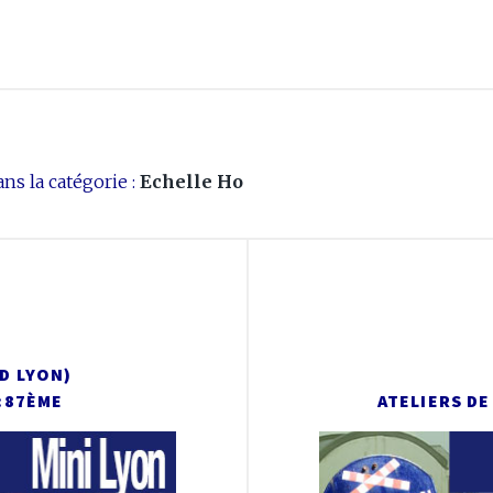
ns la catégorie :
Echelle Ho
D LYON)
1:87ÈME
ATELIERS D