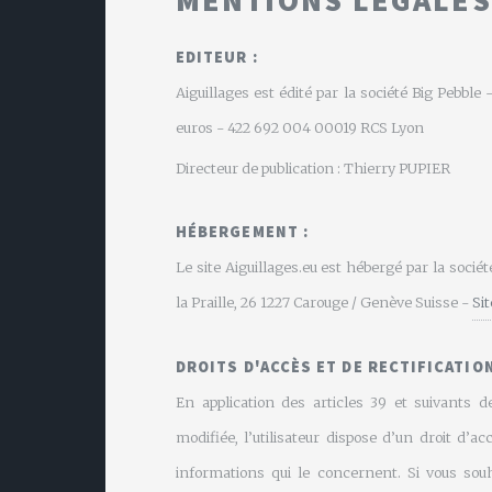
EDITEUR :
Aiguillages est édité par la société Big Pebbl
euros - 422 692 004 00019 RCS Lyon
Directeur de publication : Thierry PUPIER
HÉBERGEMENT :
Le site Aiguillages.eu est hébergé par la soci
la Praille, 26 1227 Carouge / Genève Suisse -
Si
DROITS D'ACCÈS ET DE RECTIFICATION
En application des articles 39 et suivants de
modifiée, l’utilisateur dispose d’un droit d’ac
informations qui le concernent. Si vous souh