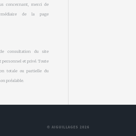
us concernant, merci de
rmédiaire de la page
 de consultation du site
 personnel et privé. Toute
on totale ou partielle du
on préalable.
© AIGUILLAGES 2026