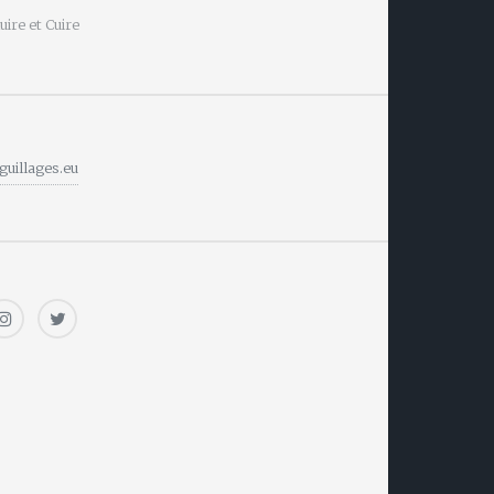
ire et Cuire
guillages.eu