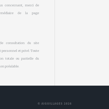
us concernant, merci de
rmédiaire de la page
 de consultation du site
 personnel et privé. Toute
on totale ou partielle du
on préalable.
© AIGUILLAGES 2026