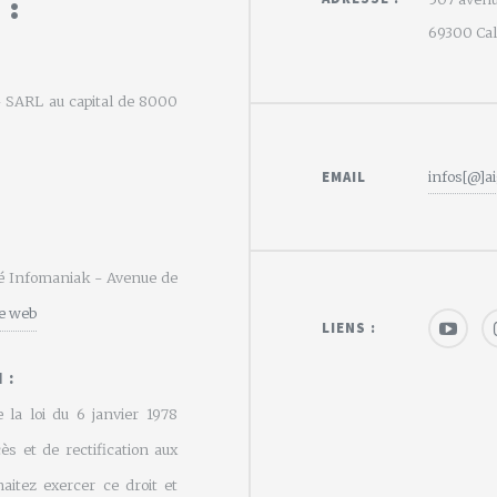
 :
69300 Calu
e - SARL au capital de 8000
EMAIL
infos[@]ai
été Infomaniak - Avenue de
te web
LIENS :
 :
 la loi du 6 janvier 1978
cès et de rectification aux
aitez exercer ce droit et