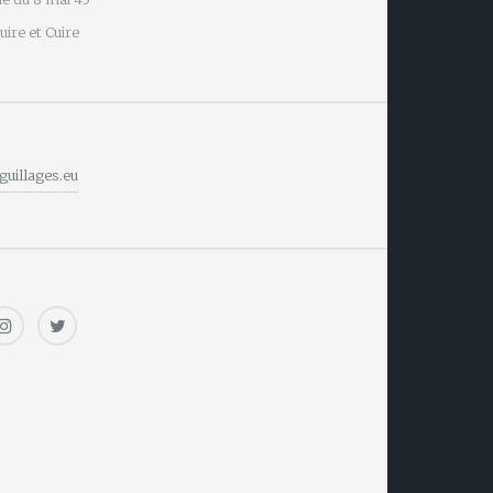
ire et Cuire
guillages.eu