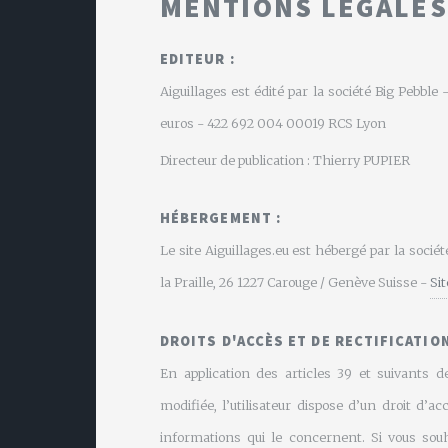
MENTIONS LÉGALES
EDITEUR :
Aiguillages est édité par la société Big Pebbl
euros - 422 692 004 00019 RCS Lyon
Directeur de publication : Thierry PUPIER
HÉBERGEMENT :
Le site Aiguillages.eu est hébergé par la soci
la Praille, 26 1227 Carouge / Genève Suisse -
Si
DROITS D'ACCÈS ET DE RECTIFICATION
En application des articles 39 et suivants de
modifiée, l’utilisateur dispose d’un droit d’ac
informations qui le concernent. Si vous souh