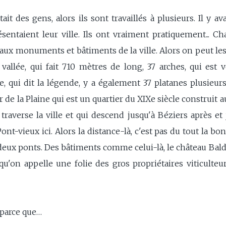
'était des gens, alors ils sont travaillés à plusieurs. Il y a
résentaient leur ville. Ils ont vraiment pratiquement... C
ux monuments et bâtiments de la ville. Alors on peut les d
 vallée, qui fait 710 mètres de long, 37 arches, qui est 
 qui dit la légende, y a également 37 platanes plusieurs
 de la Plaine qui est un quartier du XIXe siècle construit a
i traverse la ville et qui descend jusqu'à Béziers après et
ont-vieux ici. Alors la distance-là, c'est pas du tout la bonn
eux ponts. Des bâtiments comme celui-là, le château Baldy
'on appelle une folie des gros propriétaires viticulteurs
 parce que…