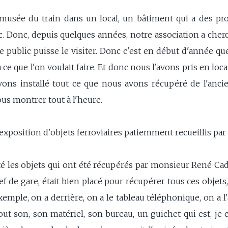
 musée du train dans un local, un bâtiment qui a des pro
c. Donc, depuis quelques années, notre association a che
e public puisse le visiter. Donc c'est en début d'année q
 ce que l'on voulait faire. Et donc nous l'avons pris en loca
vons installé tout ce que nous avons récupéré de l'anc
ous montrer tout à l'heure.
xposition d'objets ferroviaires patiemment recueillis pa
té les objets qui ont été récupérés par monsieur René Cad
f de gare, était bien placé pour récupérer tous ces objets,
xemple, on a derrière, on a le tableau téléphonique, on a l'
t son, son matériel, son bureau, un guichet qui est, je cr