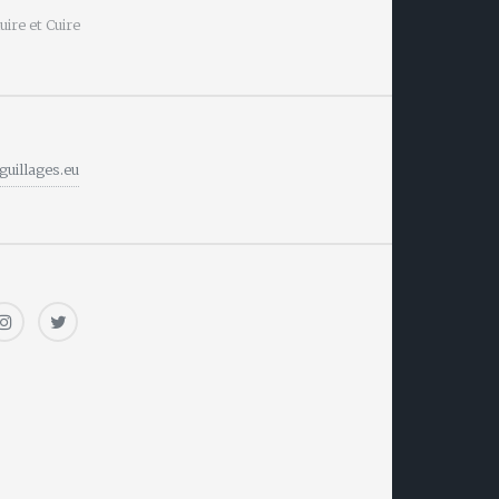
ire et Cuire
guillages.eu