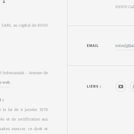
69300 Calu
e - SARL au capital de 8000
EMAIL
infos[@]ai
été Infomaniak - Avenue de
te web
LIENS :
 :
 la loi du 6 janvier 1978
cès et de rectification aux
aitez exercer ce droit et