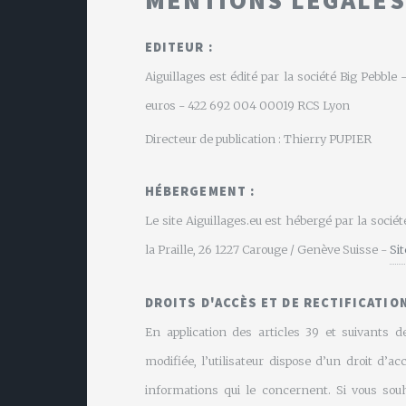
EDITEUR :
Aiguillages est édité par la société Big Pebbl
euros - 422 692 004 00019 RCS Lyon
Directeur de publication : Thierry PUPIER
HÉBERGEMENT :
Le site Aiguillages.eu est hébergé par la soci
la Praille, 26 1227 Carouge / Genève Suisse -
Si
DROITS D'ACCÈS ET DE RECTIFICATION
En application des articles 39 et suivants de
modifiée, l’utilisateur dispose d’un droit d’ac
informations qui le concernent. Si vous souh