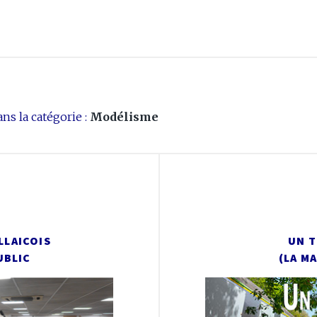
ns la catégorie :
Modélisme
LLAICOIS
UN T
UBLIC
(LA M