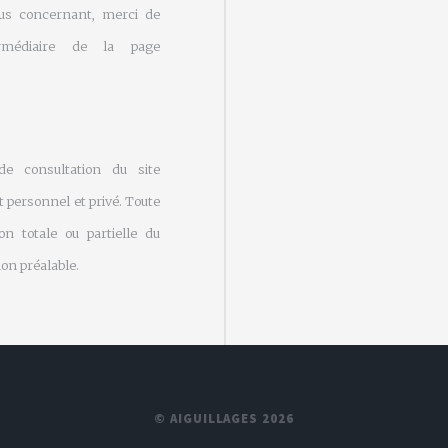
us concernant, merci de
rmédiaire de la page
 de consultation du site
 personnel et privé. Toute
on totale ou partielle du
on préalable.
© AIGUILLAGES 2026