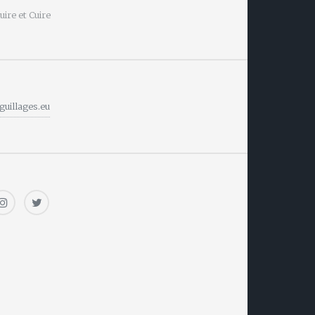
ire et Cuire
guillages.eu