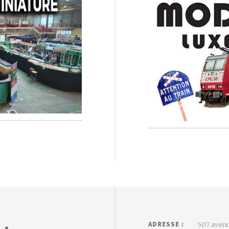
 :
ADRESSE :
507 avenu