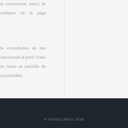
us concernant, merci de
rmédiaire de la page
 de consultation du site
 personnel et privé. Toute
on totale ou partielle du
on préalable.
© AIGUILLAGES 2026