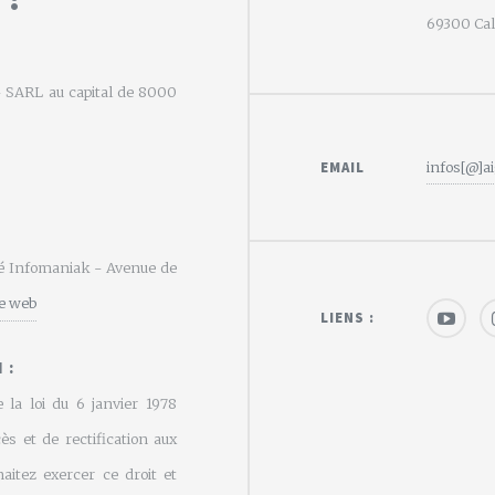
69300 Calu
e - SARL au capital de 8000
EMAIL
infos[@]ai
été Infomaniak - Avenue de
te web
LIENS :
 :
 la loi du 6 janvier 1978
cès et de rectification aux
aitez exercer ce droit et