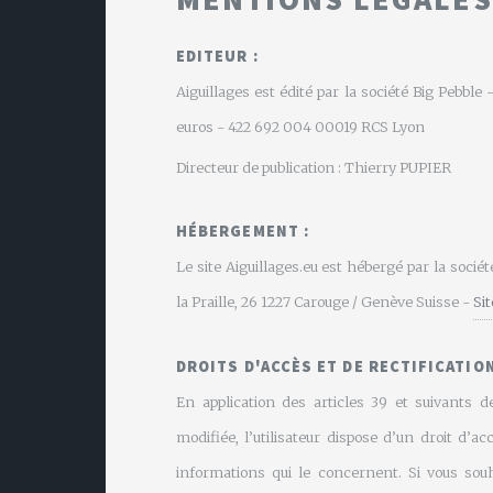
EDITEUR :
Aiguillages est édité par la société Big Pebbl
euros - 422 692 004 00019 RCS Lyon
Directeur de publication : Thierry PUPIER
HÉBERGEMENT :
Le site Aiguillages.eu est hébergé par la soci
la Praille, 26 1227 Carouge / Genève Suisse -
Si
DROITS D'ACCÈS ET DE RECTIFICATION
En application des articles 39 et suivants de
modifiée, l’utilisateur dispose d’un droit d’ac
informations qui le concernent. Si vous souh