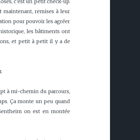
oses, c’est un petit check-up.
et maintenant, remises à leur
ation pour pouvoir les agréer
historique, les bâtiments ont
s, et petit à petit il y a de
r.
upt à mi-chemin du parcours,
champs. Ça monte un peu quand
à Sentheim on est en montée
.