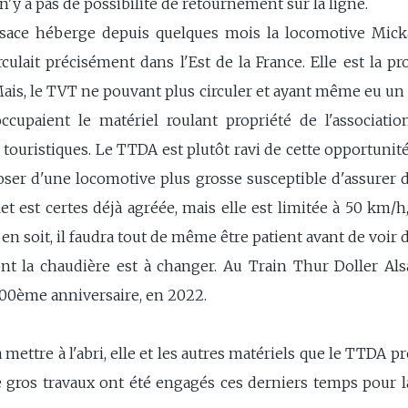
 n'y a pas de possibilité de retournement sur la ligne.
Alsace héberge depuis quelques mois la locomotive Mic
rculait précisément dans l'Est de la France. Elle est la p
Mais, le TVT ne pouvant plus circuler et ayant même eu u
occupaient le matériel roulant propriété de l'associatio
 touristiques. Le TTDA est plutôt ravi de cette opportunité
ser d'une locomotive plus grosse susceptible d'assurer d
et est certes déjà agréée, mais elle est limitée à 50 km/h
l en soit, il faudra tout de même être patient avant de voir
nt la chaudière est à changer. Au Train Thur Doller Alsa
100ème anniversaire, en 2022.
la mettre à l'abri, elle et les autres matériels que le TTDA
e gros travaux ont été engagés ces derniers temps pour 