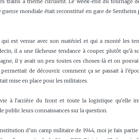
des trains à thème circulent. Le week-end du tournage 
e guerre mondiale était reconstitué en gare de Sentheim 
5 qui est venue avec son matériel et qui a monté les ten
decin, il a une fâcheuse tendance à couper plutôt qu’à so
agne, il y avait un peu toutes ces choses-là et on pouvai
i permettait de découvrir comment ça se passait à l’époq
ait mise en place pour les militaires.
e à l'arrière du front et toute la logistique qu'elle im
le public leurs connaissances sur la question.
onstitution d’un camp militaire de 1944, moi je fais par