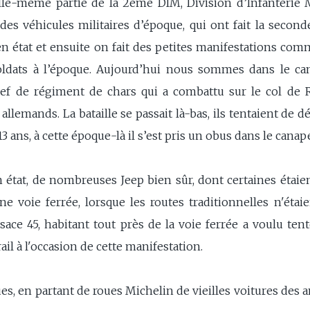
lle-même partie de la 2ème DIM, Division d’Infanterie Ma
des véhicules militaires d’époque, qui ont fait la secon
 en état et ensuite on fait des petites manifestations c
oldats à l’époque. Aujourd’hui nous sommes dans le c
ef de régiment de chars qui a combattu sur le col de 
lemands. La bataille se passait là-bas, ils tentaient de dé
 13 ans, à cette époque-là il s’est pris un obus dans le canap
 état, de nombreuses Jeep bien sûr, dont certaines étaien
ne voie ferrée, lorsque les routes traditionnelles n'étaie
ce 45, habitant tout près de la voie ferrée a voulu tenter
ail à l'occasion de cette manifestation.
ues, en partant de roues Michelin de vieilles voitures des a