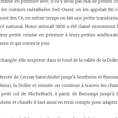
remise en peinture avec, il va y avoir pas mal de petites ch
 les voitures métallisées Sud-Ouest, on les appelait B6 
e sont des C6, en même temps on fait une petite transform
rré national. Notre autorail 5800 a été classé monument 
eur petite remise en peinture à leurs petites amélioration
ent et qui voient le jour.
changée, elle serpente dans le fond de la vallée de la Dolle
e ferrée de Cernay Saint-André jusqu’à Sentheim et Burna
t Henri, la Doller et ensuite on continue à travers les 
e petit col de Michelbach, à partir de Burnaupt jusqu’
uite et chauffe il faut aussi en tenir compte pour adapter