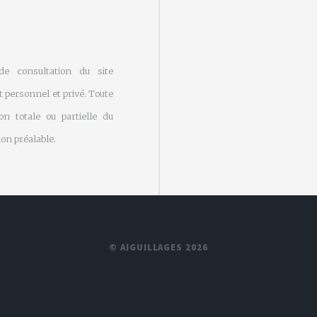
 de consultation du site
 personnel et privé. Toute
on totale ou partielle du
on préalable.
© AIGUILLAGES 2026