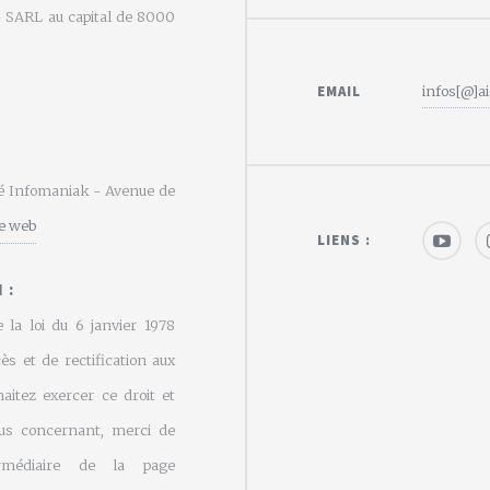
e - SARL au capital de 8000
EMAIL
infos[@]ai
été Infomaniak - Avenue de
te web
LIENS :
 :
 la loi du 6 janvier 1978
cès et de rectification aux
aitez exercer ce droit et
us concernant, merci de
rmédiaire de la page