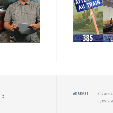
 :
ADRESSE :
507 avenu
69300 Calu