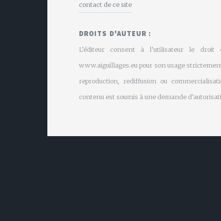
contact de ce site
DROITS D'AUTEUR :
L’éditeur consent à l’utilisateur le droit
www.aiguillages.eu pour son usage strictement
reproduction, rediffusion ou commercialisati
contenu est soumis à une demande d'autorisati