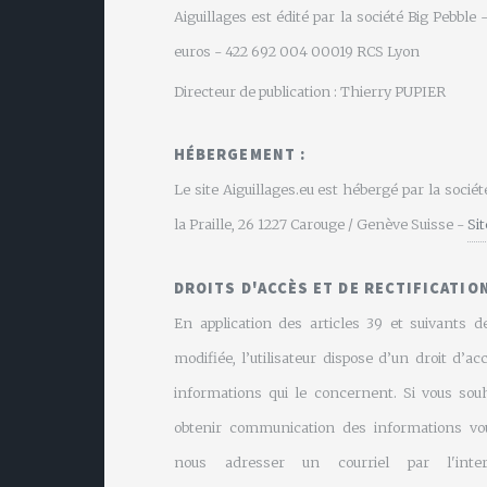
Aiguillages est édité par la société Big Pebbl
euros - 422 692 004 00019 RCS Lyon
Directeur de publication : Thierry PUPIER
HÉBERGEMENT :
Le site Aiguillages.eu est hébergé par la soci
la Praille, 26 1227 Carouge / Genève Suisse -
Si
DROITS D'ACCÈS ET DE RECTIFICATION
En application des articles 39 et suivants de
modifiée, l’utilisateur dispose d’un droit d’ac
informations qui le concernent. Si vous souh
obtenir communication des informations vo
nous adresser un courriel par l'inte