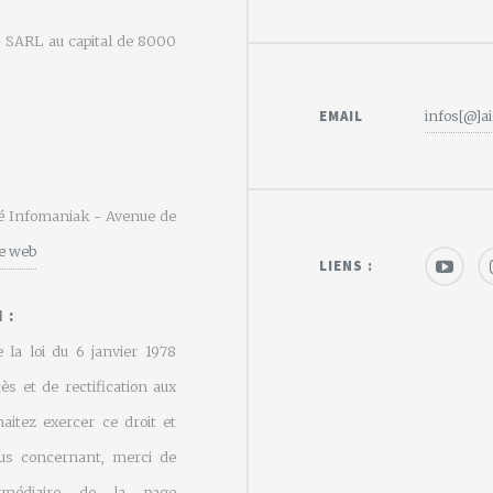
e - SARL au capital de 8000
EMAIL
infos[@]ai
été Infomaniak - Avenue de
te web
LIENS :
 :
 la loi du 6 janvier 1978
cès et de rectification aux
aitez exercer ce droit et
us concernant, merci de
rmédiaire de la page