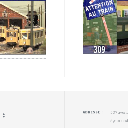
 :
ADRESSE :
507 avenu
69300 Calu