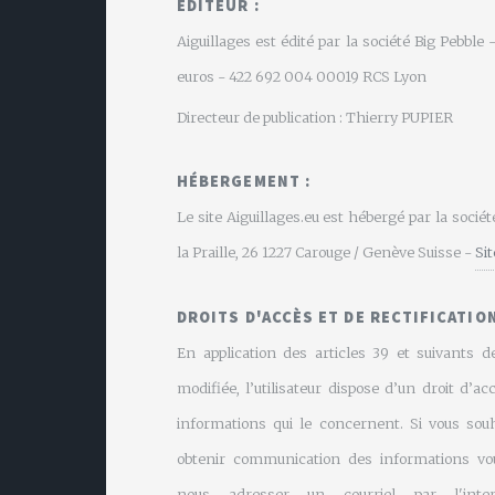
EDITEUR :
Aiguillages est édité par la société Big Pebbl
euros - 422 692 004 00019 RCS Lyon
Directeur de publication : Thierry PUPIER
HÉBERGEMENT :
Le site Aiguillages.eu est hébergé par la soci
la Praille, 26 1227 Carouge / Genève Suisse -
Si
DROITS D'ACCÈS ET DE RECTIFICATION
En application des articles 39 et suivants de
modifiée, l’utilisateur dispose d’un droit d’ac
informations qui le concernent. Si vous souh
obtenir communication des informations vo
nous adresser un courriel par l'inte