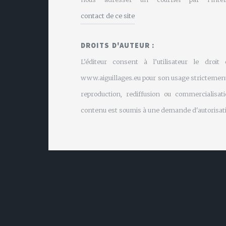
contact de ce site
DROITS D'AUTEUR :
L’éditeur consent à l’utilisateur le droit
www.aiguillages.eu pour son usage strictement
reproduction, rediffusion ou commercialisati
contenu est soumis à une demande d'autorisati