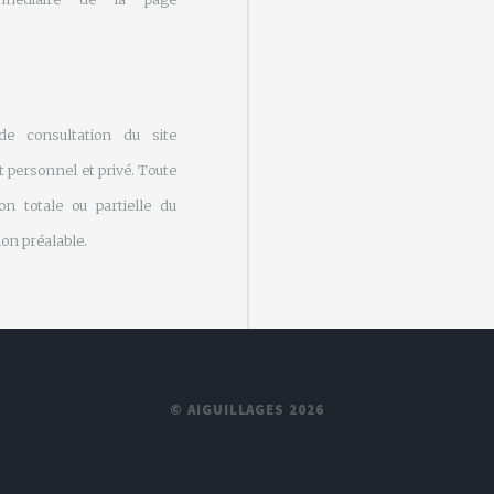
 de consultation du site
 personnel et privé. Toute
on totale ou partielle du
on préalable.
© AIGUILLAGES 2026