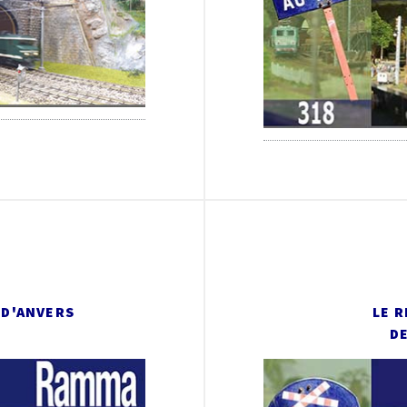
 D'ANVERS
LE R
D