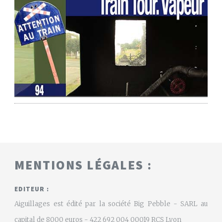
MENTIONS LÉGALES :
EDITEUR :
Aiguillages est édité par la société Big Pebble - SARL au
capital de 8000 euros - 422 692 004 00019 RCS Lyon