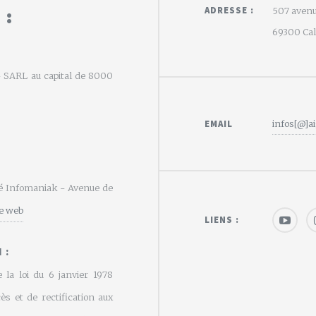
 :
ADRESSE :
507 avenu
69300 Calu
e - SARL au capital de 8000
EMAIL
infos[@]ai
été Infomaniak - Avenue de
te web
LIENS :
 :
 la loi du 6 janvier 1978
cès et de rectification aux