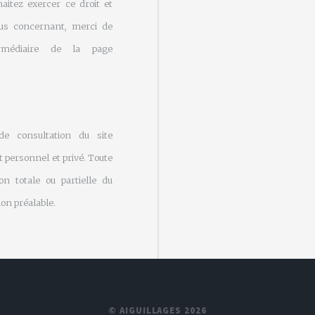
aitez exercer ce droit et
us concernant, merci de
rmédiaire de la page
 de consultation du site
 personnel et privé. Toute
on totale ou partielle du
on préalable.
© AIGUILLAGES 2026