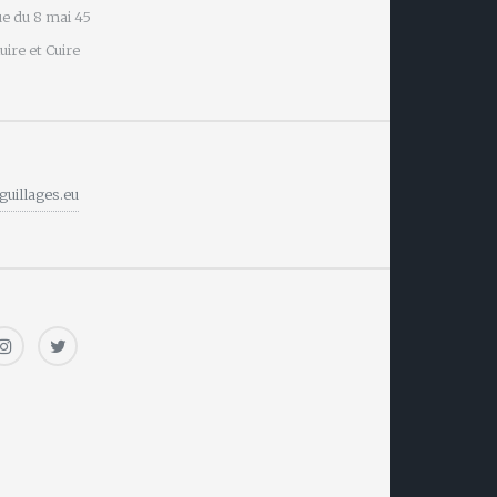
e du 8 mai 45
ire et Cuire
guillages.eu