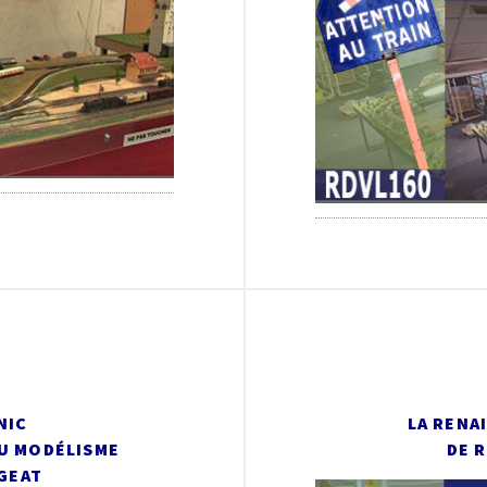
NIC
LA RENA
DU MODÉLISME
DE 
GEAT