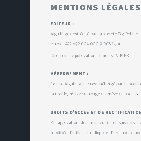
MENTIONS LÉGALES
EDITEUR :
Aiguillages est édité par la société Big Pebbl
euros - 422 692 004 00019 RCS Lyon
Directeur de publication : Thierry PUPIER
HÉBERGEMENT :
Le site Aiguillages.eu est hébergé par la soci
la Praille, 26 1227 Carouge / Genève Suisse -
Si
DROITS D'ACCÈS ET DE RECTIFICATION
En application des articles 39 et suivants de
modifiée, l’utilisateur dispose d’un droit d’ac