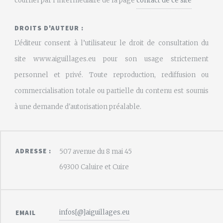
courriel par l'intermédiaire de la page
contact de ce site
DROITS D'AUTEUR :
L’éditeur consent à l’utilisateur le droit de consultation du
site www.aiguillages.eu pour son usage strictement
personnel et privé. Toute reproduction, rediffusion ou
commercialisation totale ou partielle du contenu est soumis
à une demande d'autorisation préalable.
ADRESSE :
507 avenue du 8 mai 45
69300 Caluire et Cuire
infos[@]aiguillages.eu
EMAIL