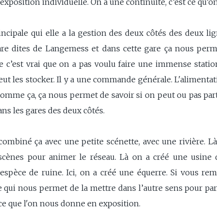
xposition individuelle. On a une continuité, c’est ce qu’o
incipale qui elle a la gestion des deux côtés des deux lig
are dites de Langemess et dans cette gare ça nous perme
ue c’est vrai que on a pas voulu faire une immense statio
eut les stocker. Il y a une commande générale. L'alimentat
t comme ça, ça nous permet de savoir si on peut ou pas part
ans les gares des deux côtés.
combiné ça avec une petite scénette, avec une rivière.
scènes pour animer le réseau. Là on a créé une usine q
 espèce de ruine. Ici, on a créé une équerre. Si vous re
e qui nous permet de la mettre dans l’autre sens pour pa
ace que l'on nous donne en exposition.