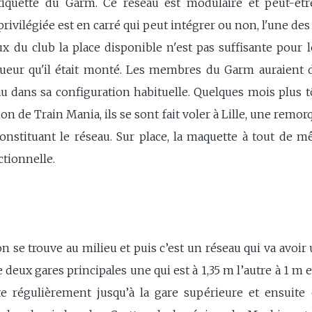
tiquette du Garm. Ce réseau est modulaire et peut-êtr
privilégiée est en carré qui peut intégrer ou non, l'une des
x du club la place disponible n'est pas suffisante pour le
ueur qu'il était monté. Les membres du Garm auraient d
 dans sa configuration habituelle. Quelques mois plus tôt,
ion de Train Mania, ils se sont fait voler à Lille, une remo
nstituant le réseau. Sur place, la maquette à tout de m
ctionnelle.
n se trouve au milieu et puis c’est un réseau qui va avoir
 deux gares principales une qui est à 1,35 m l’autre à 1 m 
 régulièrement jusqu’à la gare supérieure et ensuite