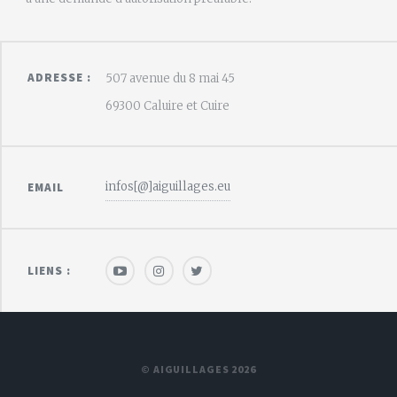
ADRESSE :
507 avenue du 8 mai 45
69300 Caluire et Cuire
infos[@]aiguillages.eu
EMAIL
LIENS :
© AIGUILLAGES 2026