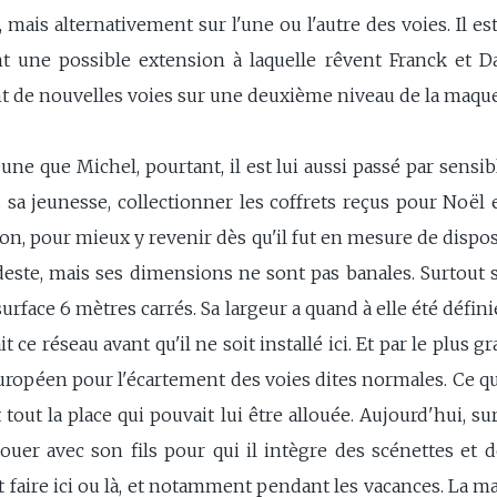
mais alternativement sur l'une ou l'autre des voies. Il es
t une possible extension à laquelle rêvent Franck et David
t de nouvelles voies sur une deuxième niveau de la maque
une que Michel, pourtant, il est lui aussi passé par sens
sa jeunesse, collectionner les coffrets reçus pour Noël e
ion, pour mieux y revenir dès qu'il fut en mesure de dispo
este, mais ses dimensions ne sont pas banales. Surtout sa 
urface 6 mètres carrés. Sa largeur a quand à elle été défini
 ce réseau avant qu'il ne soit installé ici. Et par le plus gr
Européen pour l'écartement des voies dites normales. Ce qui
 tout la place qui pouvait lui être allouée. Aujourd'hui, su
 jouer avec son fils pour qui il intègre des scénettes et
 faire ici ou là, et notamment pendant les vacances. La ma