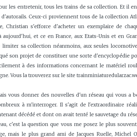
ur les entretenir, tous les trains de sa collection. Et il 
'autorails. Ceux-ci proviennent tous de la collection Atlas
le, Christian s'efforce d'acheter un exemplaire de cha
 aujourd'hui, et ce en France, aux Etats-Unis et en Gr
e limiter sa collection néanmoins, aux seules locomotive
voqué son projet de constituer une sorte d'encyclopédie po
acilement à des informations concernant le matériel roul
gne. Vous la trouverez sur le site trainminiaturedularzac.w
lais vous donner des nouvelles d'un réseau qui vous a 
reux à m'interroger. Il s'agit de l'extraordinaire réali
tenant décédé et dont on avait tenté le sauvetage du rés
au, c'est la question que vous me posez le plus souvent.
e, mais le plus grand ami de Jacques Ruelle, Michel Ov