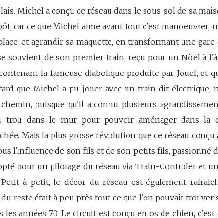
 relais. Michel a conçu ce réseau dans le sous-sol de sa m
épôt, car ce que Michel aime avant tout c'est manoeuvrer, 
place, et agrandir sa maquette, en transformant une gare q
e souvient de son premier train, reçu pour un Nöel à l'âge
contenant la fameuse diabolique produite par Jouef, et qu
tard que Michel a pu jouer avec un train dit électrique, m
 chemin, puisque qu'il a connu plusieurs agrandissemen
un trou dans le mur pour pouvoir aménager dans la 
hée. Mais la plus grosse révolution que ce réseau conçu à 
 l'influence de son fils et de son petits fils, passionné 
 opté pour un pilotage du réseau via Train-Controler et un
 Petit à petit, le décor du réseau est également rafrai
du reste était à peu près tout ce que l'on pouvait trouver 
les années 70. Le circuit est conçu en os de chien, c'est à