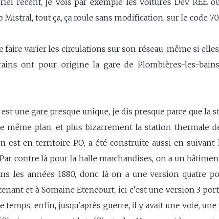
el récent, je vois par exemple les voitures Dev REE ou
o Mistral, tout ça, ça roule sans modification, sur le code 70
 faire varier les circulations sur son réseau, même si elle
rains ont pour origine la gare de Plombières-les-bains
est une gare presque unique, je dis presque parce que la s
 le même plan, et plus bizarrement la station thermale 
est en territoire P.O, a été construite aussi en suivant l
Par contre là pour la halle marchandises, on a un bâtimen
ns les années 1880, donc là on a une version quatre po
enant et à Somaine Etencourt, ici c'est une version 3 po
le temps, enfin, jusqu'après guerre, il y avait une voie, un