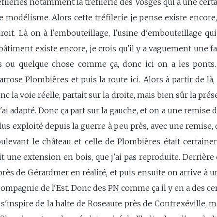
réfileries notamment la tréfilerie des Vosges qui à une cert
e modélisme. Alors cette tréfilerie je pense existe encore, 
oit. Là on à l'embouteillage, l'usine d'embouteillage qu
âtiment existe encore, je crois qu'il y a vaguement une 
s ou quelque chose comme ça, donc ici on a les ponts. 
rrose Plombières et puis la route ici. Alors à partir de là, 
onc la voie réelle, partait sur la droite, mais bien sûr la 
 j'ai adapté. Donc ça part sur la gauche, et on a une remise d
lus exploité depuis la guerre à peu près, avec une remise,
 Doulevant le château et celle de Plombières était certa
it une extension en bois, que j'ai pas reproduite. Derrièr
rès de Gérardmer en réalité, et puis ensuite on arrive à un
Compagnie de l'Est. Donc des PN comme ça il y en a des cen
a s'inspire de la halte de Roseaute près de Contrexéville, m