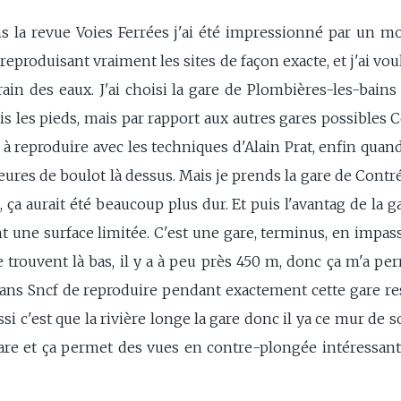
la revue Voies Ferrées j'ai été impressionné par un modé
eproduisant vraiment les sites de façon exacte, et j'ai vo
n des eaux. J'ai choisi la gare de Plombières-les-bains p
is les pieds, mais par rapport aux autres gares possibles Cont
 à reproduire avec les techniques d'Alain Prat, enfin quand j
heures de boulot là dessus. Mais je prends la gare de Contré
ça aurait été beaucoup plus dur. Et puis l'avantag de la g
t une surface limitée. C'est une gare, terminus, en impass
 se trouvent là bas, il y a à peu près 450 m, donc ça m'a pe
 plans Sncf de reproduire pendant exactement cette gare r
ussi c'est que la rivière longe la gare donc il ya ce mur 
gare et ça permet des vues en contre-plongée intéressante