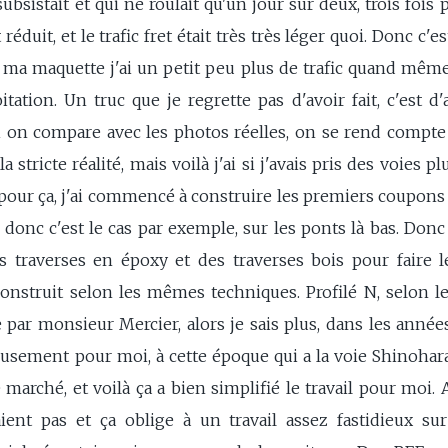
subsistait et qui ne roulait qu'un jour sur deux, trois foi
duit, et le trafic fret était très très léger quoi. Donc c'est
 ma maquette j'ai un petit peu plus de trafic quand même
itation. Un truc que je regrette pas d'avoir fait, c'est d
si on compare avec les photos réelles, on se rend compte
a stricte réalité, mais voilà j'ai si j'avais pris des voies 
pour ça, j'ai commencé à construire les premiers coupons d
 donc c'est le cas par exemple, sur les ponts là bas. Donc d
s traverses en époxy et des traverses bois pour faire 
 construit selon les mêmes techniques. Profilé N, selon l
ar monsieur Mercier, alors je sais plus, dans les années 7
eusement pour moi, à cette époque qui a la voie Shinohar
e marché, et voilà ça a bien simplifié le travail pour moi
ient pas et ça oblige à un travail assez fastidieux su