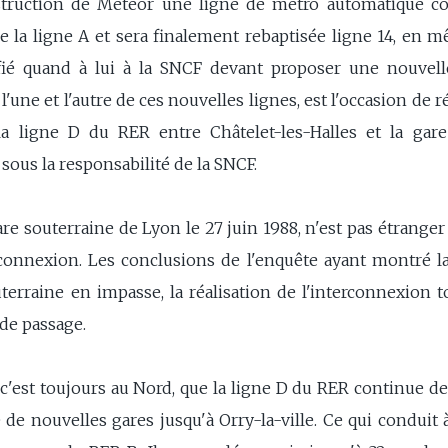
struction de Météor une ligne de métro automatique con
e la ligne A et sera finalement rebaptisée ligne 14, en 
fié quand à lui à la SNCF devant proposer une nouvelle
une et l'autre de ces nouvelles lignes, est l'occasion de r
la ligne D du RER entre Châtelet-les-Halles et la gare
 sous la responsabilité de la SNCF.
re souterraine de Lyon le 27 juin 1988, n'est pas étranger 
rconnexion. Les conclusions de l'enquête ayant montré la 
outerraine en impasse, la réalisation de l'interconnexio
 de passage.
c'est toujours au Nord, que la ligne D du RER continue de
e de nouvelles gares jusqu'à Orry-la-ville. Ce qui conduit