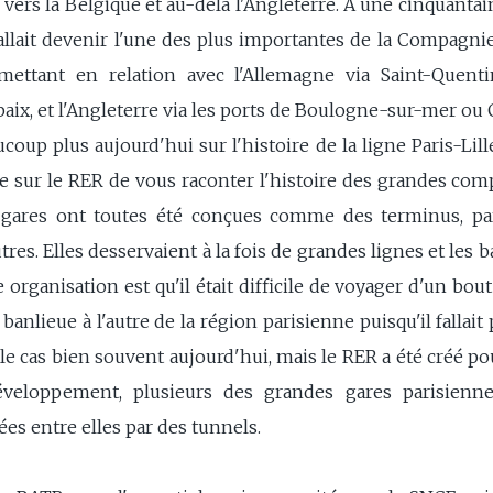
 vers la Belgique et au-delà l'Angleterre. A une cinquantai
 allait devenir l'une des plus importantes de la Compagni
 mettant en relation avec l'Allemagne via Saint-Quenti
aix, et l'Angleterre via les ports de Boulogne-sur-mer ou 
coup plus aujourd'hui sur l'histoire de la ligne Paris-Lill
érie sur le RER de vous raconter l'histoire des grandes co
s gares ont toutes été conçues comme des terminus, par
es. Elles desservaient à la fois de grandes lignes et les ba
organisation est qu'il était difficile de voyager d'un bout 
nlieue à l'autre de la région parisienne puisqu'il fallait
e le cas bien souvent aujourd'hui, mais le RER a été créé po
veloppement, plusieurs des grandes gares parisienn
ées entre elles par des tunnels.