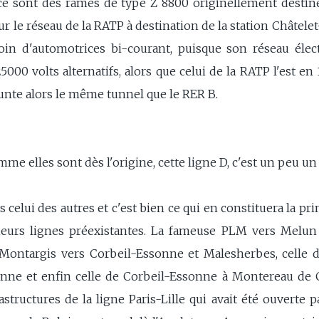
e sont des rames de type Z 8800 originellement destiné
r le réseau de la RATP à destination de la station Châtelet-
oin d'automotrices bi-courant, puisque son réseau élec
000 volts alternatifs, alors que celui de la RATP l'est en
unte alors le même tunnel que le RER B.
me elles sont dès l'origine, cette ligne D, c'est un peu un
s celui des autres et c'est bien ce qui en constituera la pri
ieurs lignes préexistantes. La fameuse PLM vers Melun 
 Montargis vers Corbeil-Essonne et Malesherbes, celle 
onne et enfin celle de Corbeil-Essonne à Montereau de 
rastructures de la ligne Paris-Lille qui avait été ouvert