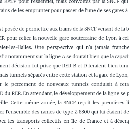
a RATP pour l'essentiel, mais convoités par la SNCF qui 
rains de les emprunter pour passer de l'une de ses gares à l
'est posée de permettre aux trains de la SNCF venant de la
ER pour relier la nouvelle gare souterraine de Lyon à ce
let-les-Halles. Une perspective qui n'a jamais franc
afic notamment sur la ligne A se doutait bien que la capaci
lement décision fut prise que RER B et D feraient bien t
mais tunnels séparés entre cette station et la gare de Lyo
ar le percement de nouveaux tunnels conduisit à reta
 D du RER. En attendant, le développement de la ligne se p
ville. Cette même année, la SNCF reçoit les premières l
 l'ensemble des rames de type Z 8800 qui lui étaient des
er les transports collectifs en île-de-France et à désen