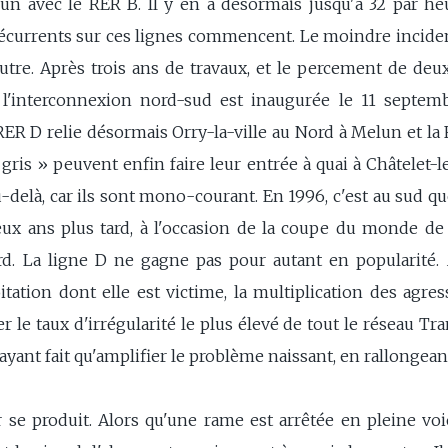
n avec le RER B. Il y en a désormais jusqu'à 32 par he
récurrents sur ces lignes commencent. Le moindre incident
utre. Après trois ans de travaux, et le percement de de
, l'interconnexion nord-sud est inaugurée le 11 septem
RER D relie désormais Orry-la-ville au Nord à Melun et la 
ris » peuvent enfin faire leur entrée à quai à Châtelet-le
u-delà, car ils sont mono-courant. En 1996, c'est au sud qu
ux ans plus tard, à l'occasion de la coupe du monde de f
d. La ligne D ne gagne pas pour autant en popularité. 
ation dont elle est victime, la multiplication des agres
cher le taux d'irrégularité le plus élevé de tout le réseau Tr
yant fait qu'amplifier le problème naissant, en rallongeant
se produit. Alors qu'une rame est arrêtée en pleine voie