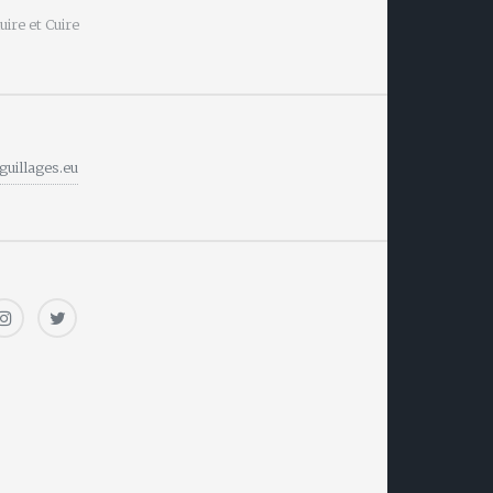
ire et Cuire
guillages.eu