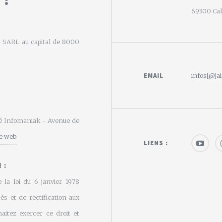
69300 Calu
e - SARL au capital de 8000
EMAIL
infos[@]ai
été Infomaniak - Avenue de
te web
LIENS :
 :
 la loi du 6 janvier 1978
cès et de rectification aux
aitez exercer ce droit et