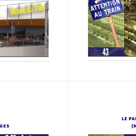
LE PA
SGES
(