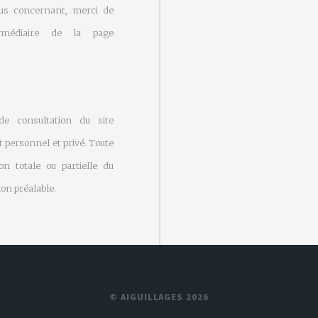
us concernant, merci de
rmédiaire de la page
 de consultation du site
 personnel et privé. Toute
on totale ou partielle du
on préalable.
© AIGUILLAGES 2026