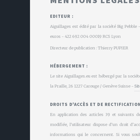
EDITEUR :
Aiguillages est édité par la société Big Pebbl
euros - 422 692 004 00019 RCS Lyon
Directeur de publication : Thierry PUPIER
HÉBERGEMENT :
Le site Aiguillages.eu est hébergé par la soci
la Praille, 26 1227 Carouge / Genève Suisse -
Si
DROITS D'ACCÈS ET DE RECTIFICATION
En application des articles 39 et suivants de
modifiée, l’utilisateur dispose d’un droit d’ac
informations qui le concernent. Si vous souh