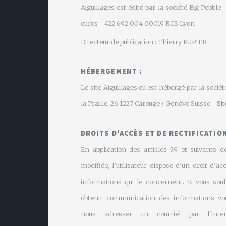
Aiguillages est édité par la société Big Pebbl
euros - 422 692 004 00019 RCS Lyon
Directeur de publication : Thierry PUPIER
HÉBERGEMENT :
Le site Aiguillages.eu est hébergé par la soci
la Praille, 26 1227 Carouge / Genève Suisse -
Si
DROITS D'ACCÈS ET DE RECTIFICATION
En application des articles 39 et suivants de
modifiée, l’utilisateur dispose d’un droit d’ac
informations qui le concernent. Si vous souh
obtenir communication des informations vo
nous adresser un courriel par l'inte