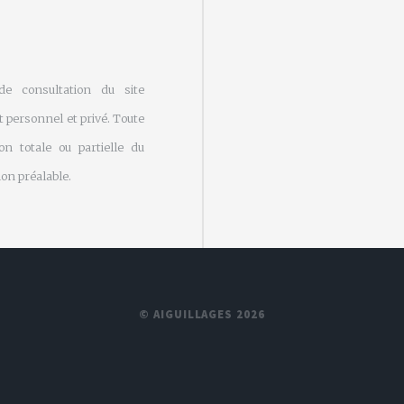
 de consultation du site
 personnel et privé. Toute
on totale ou partielle du
on préalable.
© AIGUILLAGES 2026