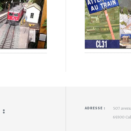
 :
ADRESSE :
507 avenu
69300 Calu