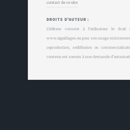
contact de ce site
DROITS D'AUTEUR :
L’éditeur consent à l’utilisateur le droit
www.aiguillages.eu pour son usage strictement
reproduction, rediffusion ou commercialisati
contenu est soumis à une demande d'autorisati