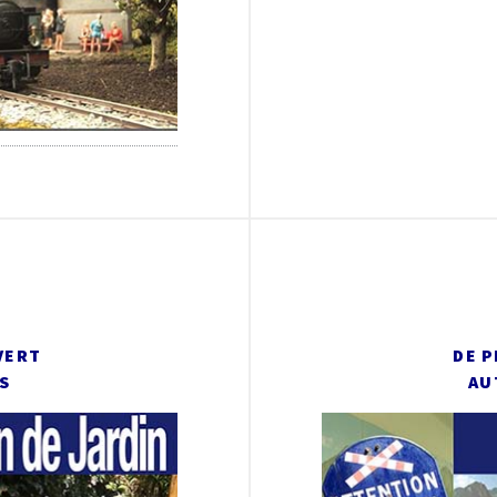
VERT
DE 
S
AU