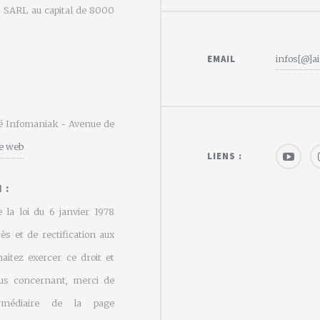
e - SARL au capital de 8000
EMAIL
infos[@]ai
été Infomaniak - Avenue de
te web
LIENS :
 :
 la loi du 6 janvier 1978
cès et de rectification aux
aitez exercer ce droit et
us concernant, merci de
rmédiaire de la page