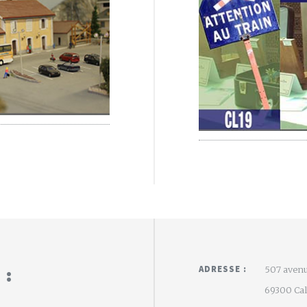
 :
ADRESSE :
507 avenu
69300 Calu