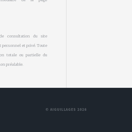
 de consultation du site
 personnel et privé. Toute
on totale ou partielle du
on préalable.
© AIGUILLAGES 2026