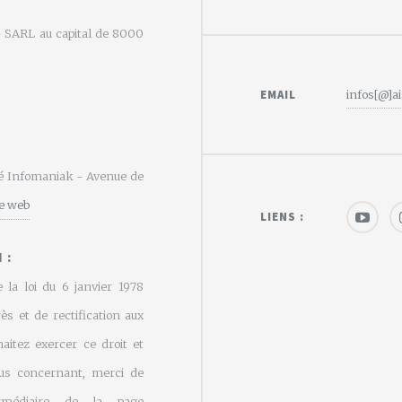
e - SARL au capital de 8000
EMAIL
infos[@]ai
été Infomaniak - Avenue de
te web
LIENS :
 :
 la loi du 6 janvier 1978
cès et de rectification aux
aitez exercer ce droit et
us concernant, merci de
rmédiaire de la page