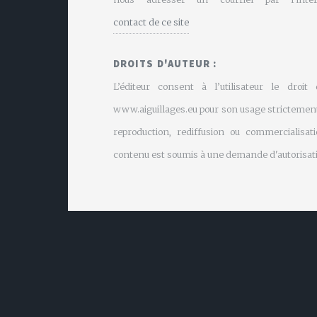
contact de ce site
DROITS D'AUTEUR :
L’éditeur consent à l’utilisateur le droit
www.aiguillages.eu pour son usage strictement
reproduction, rediffusion ou commercialisati
contenu est soumis à une demande d'autorisati