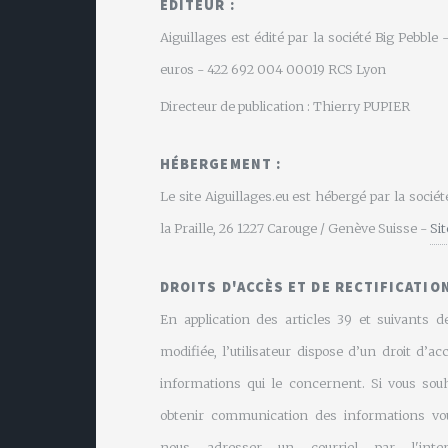
EDITEUR :
Aiguillages est édité par la société Big Pebbl
euros - 422 692 004 00019 RCS Lyon
Directeur de publication : Thierry PUPIER
HÉBERGEMENT :
Le site Aiguillages.eu est hébergé par la soci
la Praille, 26 1227 Carouge / Genève Suisse -
Si
DROITS D'ACCÈS ET DE RECTIFICATION
En application des articles 39 et suivants de
modifiée, l’utilisateur dispose d’un droit d’ac
informations qui le concernent. Si vous souh
obtenir communication des informations vo
nous adresser un courriel par l'inte