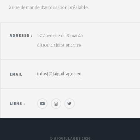
à une demande d'autorisation préalable.
ADRESSE :
507 avenue du 8 mai 45
69300 Caluire et Cuire
infos[@]aiguillages.eu
EMAIL
LIENS :
© AIGUILLAGES 2026