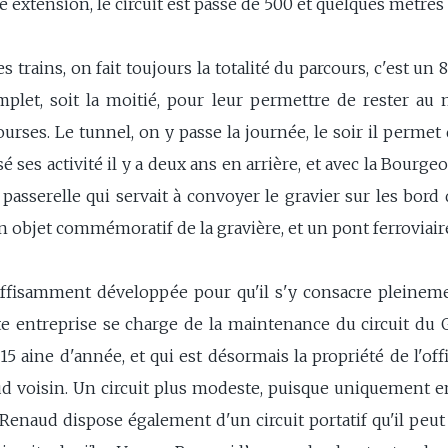
te extension, le circuit est passé de 500 et quelques mètres
s trains, on fait toujours la totalité du parcours, c'est un 8
mplet, soit la moitié, pour leur permettre de rester au 
ourses. Le tunnel, on y passe la journée, le soir il perme
sé ses activité il y a deux ans en arrière, et avec la Bourg
asserelle qui servait à convoyer le gravier sur les bord 
un objet commémoratif de la gravière, et un pont ferroviai
uffisamment développée pour qu'il s'y consacre pleinemen
ite entreprise se charge de la maintenance du circuit du 
5 aine d'année, et qui est désormais la propriété de l'off
ud voisin. Un circuit plus modeste, puisque uniquement e
enaud dispose également d'un circuit portatif qu'il peut 