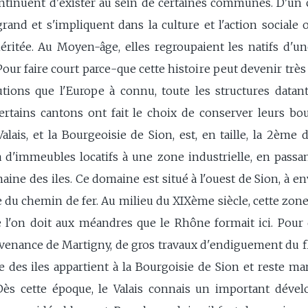
tinuent d'exister au sein de certaines communes. D'un ca
and et s'impliquent dans la culture et l'action sociale 
ritée. Au Moyen-âge, elles regroupaient les natifs d'une
our faire court parce-que cette histoire peut devenir très
utions que l'Europe à connu, toute les structures datan
ertains cantons ont fait le choix de conserver leurs bou
ais, et la Bourgeoisie de Sion, est, en taille, la 2ème 
d'immeubles locatifs à une zone industrielle, en passant
maine des iles. Ce domaine est situé à l'ouest de Sion, à en
e du chemin de fer. Au milieu du XIXème siècle, cette zone
e l'on doit aux méandres que le Rhône formait ici. Pour
ovenance de Martigny, de gros travaux d'endiguement du f
 des iles appartient à la Bourgoisie de Sion et reste mar
ès cette époque, le Valais connais un important déve