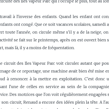
circuite des ïles Vapeur Parc qui l’occupe le plus, tout au lo
 travail à l'inverse des enfants. Quand les enfant ont con
enfants ont congé. Que ce soit vacances scolaires, samedi 
rt toute l'année, on circule même s'il y a de la neige, on
'activité se fait sur le printemps, après on est ouvert bien s
t, mais là, il y a moins de fréquentation.
circuit des Iles Vapeur Parc voit circuler autant que po
urnage de ce reportage, une machine avait bien été mise en
d à renoncer à la mettre en exploitation. C'est donc u
sant l'une de celles en service au sein de la compagni
rvice. Des motrices que l'on voit régulièrement engagées
son circuit, Renaud a encore des idées plein la tête. A 