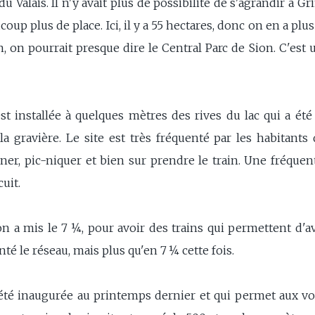
 du Valais. Il n'y avait plus de possibilité de s'agrandir à G
oup plus de place. Ici, il y a 55 hectares, donc on en a plus q
, on pourrait presque dire le Central Parc de Sion. C'est 
st installée à quelques mètres des rives du lac qui a ét
 la gravière. Le site est très fréquenté par les habitant
ner, pic-niquer et bien sur prendre le train. Une fréque
cuit.
 a mis le 7 ¼, pour avoir des trains qui permettent d'av
é le réseau, mais plus qu'en 7 ¼ cette fois.
té inaugurée au printemps dernier et qui permet aux vo