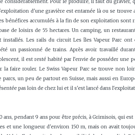
onsidérablement. Pour le produire, il faut du gravier, 
'exploitation d'une gravière est entamée là ou se trouve a
s bénéfices accumulés à la fin de son exploitation sont r
se de loisirs de 55 hectares. Un camping, un restaurant,
 installés. Les rails du circuit Les îles Vapeur Parc on
é un passionné de trains. Après avoir travaillé durant
dolescent, il est resté habité par l'envie de posséder une 
r la faire rouler. Le Swiss Vapeur Parc se trouve non loin
e parcs, un peu de partout en Suisse, mais aussi en Europ
sentée pas loin de chez lui et il s'est lancé dans l'exploit
0 ans, pendant 9 ans pour être précis, à Grimisois, qui est
s et une longueur d'environ 150 m, mais on avait toujou