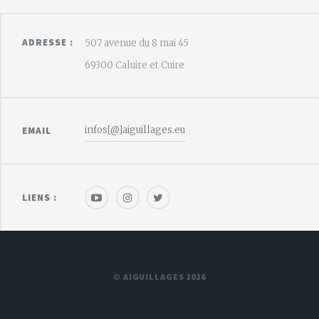
ADRESSE :
507 avenue du 8 mai 45
69300 Caluire et Cuire
infos[@]aiguillages.eu
EMAIL
LIENS :
© AIGUILLAGES 2026