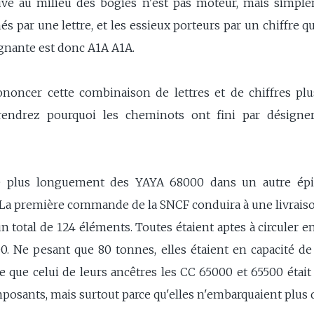
ouve au milieu des bogies n'est pas moteur, mais simple
s par une lettre, et les essieux porteurs par un chiffre q
gnante est donc A1A A1A.
noncer cette combinaison de lettres et de chiffres plusi
endrez pourquoi les cheminots ont fini par désigner
te plus longuement des YAYA 68000 dans un autre épis
. La première commande de la SNCF conduira à une livrais
 un total de 124 éléments. Toutes étaient aptes à circuler
. Ne pesant que 80 tonnes, elles étaient en capacité de 
 que celui de leurs ancêtres les CC 65000 et 65500 était
mposants, mais surtout parce qu'elles n'embarquaient plus 