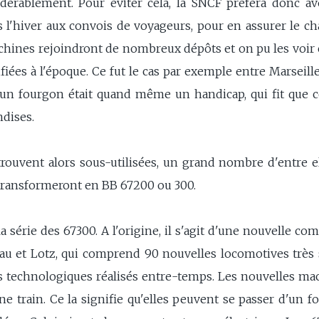
idérablement. Pour éviter cela, la SNCF préféra donc a
s l'hiver aux convois de voyageurs, pour en assurer le ch
chines rejoindront de nombreux dépôts et on pu les voir ci
fiées à l'époque. Ce fut le cas par exemple entre Marseille
d'un fourgon était quand même un handicap, qui fit que c
dises.
uvent alors sous-utilisées, un grand nombre d'entre elle
 transformeront en BB 67200 ou 300.
série des 67300. A l'origine, il s'agit d'une nouvelle c
au et Lotz, qui comprend 90 nouvelles locomotives très
s technologiques réalisés entre-temps. Les nouvelles m
gne train. Ce la signifie qu'elles peuvent se passer d'un 