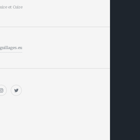
ire et Cuire
guillages.eu