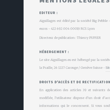
EDITEUR :
Aiguillages est édité par la société Big Pebbl
euros - 422 692 004 00019 RCS Lyon
Directeur de publication : Thierry PUPIER
HÉBERGEMENT :
Le site Aiguillages.eu est hébergé par la soci
la Praille, 26 1227 Carouge / Genève Suisse -
Si
DROITS D'ACCÈS ET DE RECTIFICATION
En application des articles 39 et suivants de
modifiée, l’utilisateur dispose d’un droit d’ac
informations qui le concernent. Si vous souh