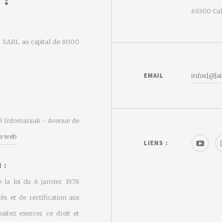
69300 Calu
e - SARL au capital de 8000
EMAIL
infos[@]ai
été Infomaniak - Avenue de
te web
LIENS :
 :
 la loi du 6 janvier 1978
cès et de rectification aux
aitez exercer ce droit et