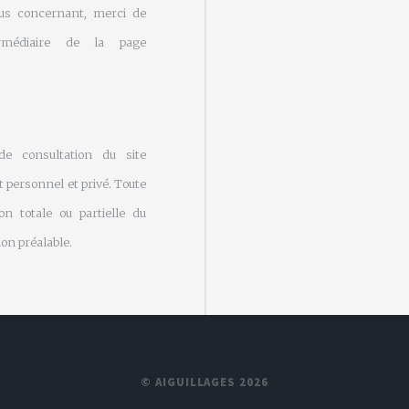
us concernant, merci de
rmédiaire de la page
 de consultation du site
 personnel et privé. Toute
on totale ou partielle du
on préalable.
© AIGUILLAGES 2026