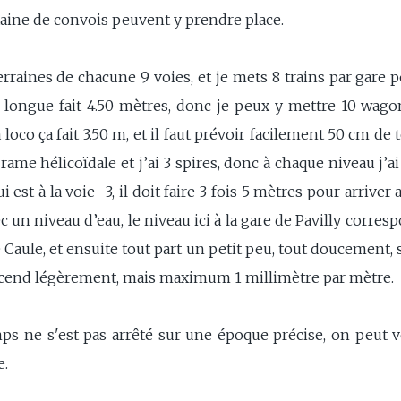
aine de convois peuvent y prendre place.
erraines de chacune 9 voies, et je mets 8 trains par gare 
s longue fait 4.50 mètres, donc je peux y mettre 10 wago
co ça fait 3.50 m, et il faut prévoir facilement 50 cm de 
rame hélicoïdale et j’ai 3 spires, donc à chaque niveau j’a
 est à la voie -3, il doit faire 3 fois 5 mètres pour arrive
avec un niveau d’eau, le niveau ici à la gare de Pavilly corre
 Caule, et ensuite tout part un petit peu, tout doucement, 
edescend légèrement, mais maximum 1 millimètre par mètre.
mps ne s'est pas arrêté sur une époque précise, on peut 
e.