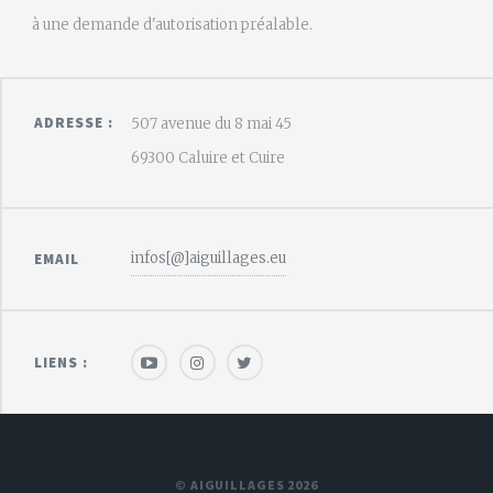
à une demande d'autorisation préalable.
ADRESSE :
507 avenue du 8 mai 45
69300 Caluire et Cuire
infos[@]aiguillages.eu
EMAIL
LIENS :
© AIGUILLAGES 2026