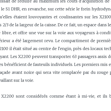
'agissait de réduire au maximum les coûts d'acquisition 
le S1 DHR, en revanche, sur cette série le frein hydrody
qu'elles étaient louvoyantes et coulissantes sur les X21
 2/3 de la largeur de la caisse. De ce fait, un espace dan
é libre, et offre une vue sur la voie aux voyageurs à condi
rieur a été largement revu. Le compartiment de premièr
2100 il était situé au centre de l'engin, près des locaux t
bruyant. Les X2200 peuvent transporter 63 passagers assis 
es bénéficient de fauteuils individuels. Les premiers mis 
açade avant noire qui sera vite remplacée par du rouge p
llant sur la voie.
 X2200 sont considérés comme étant à mi-vie, et ils bé