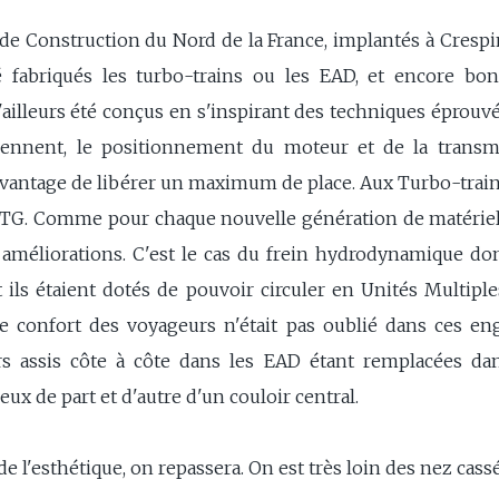
 de Construction du Nord de la France, implantés à Crespin
é fabriqués les turbo-trains ou les EAD, et encore bo
d'ailleurs été conçus en s'inspirant des techniques éprouv
prennent, le positionnement du moteur et de la transm
l'avantage de libérer un maximum de place. Aux Turbo-train
 RTG. Comme pour chaque nouvelle génération de matériel,
améliorations. C'est le cas du frein hydrodynamique don
t ils étaient dotés de pouvoir circuler en Unités Multipl
 Le confort des voyageurs n'était pas oublié dans ces en
ers assis côte à côte dans les EAD étant remplacées da
eux de part et d'autre d'un couloir central.
de l'esthétique, on repassera. On est très loin des nez cass