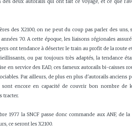
 des deux autorails qui ont fait ce voyage, et ce que l'av
rères des X2100, on ne peut du coup pas parler des uns, 
nnées 70. A cette époque, les liaisons régionales assuré
rs ont tendance à déserter le train au profit de la route et
ieillissants, ou par toujours très adaptés, la tendance ét
se en service des EAD, ces fameux autorails bi-caisses r
ciables. Par ailleurs, de plus en plus d'autorails anciens pa
i sont encore en capacité de couvrir bon nombre de 
 tracter.
re 1977 la SNCF passe donc commande aux ANF, de la c
, ce seront les X2100.